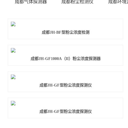
成都气体探测器
成都粉尘检测仪
成都环境
成都JH-BF型粉尘浓度检测
成都JH-GF1000A（II）粉尘浓度探测器
成都JH-GF型粉尘浓度探测仪
成都JH-GF型粉尘浓度探测仪