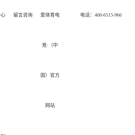
中心
留言咨询
爱体育电
电话：400-6515-966
竞·（中
国）官方
网站