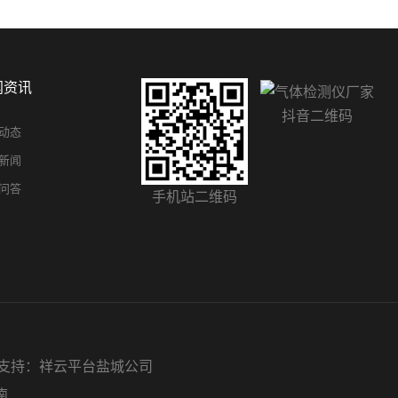
闻资讯
抖音二维码
动态
新闻
问答
手机站二维码
支持：祥云平台盐城公司
南