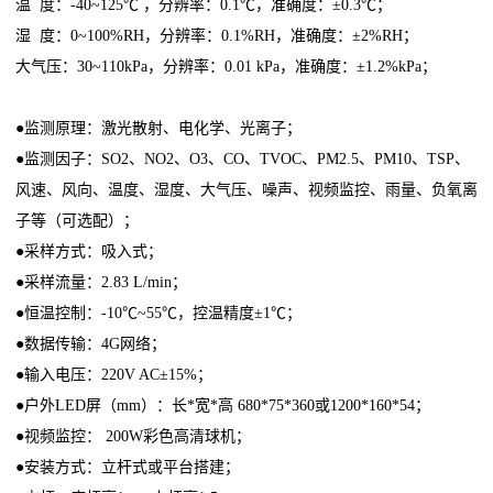
温 度：-40~125℃ ，分辨率：0.1℃，准确度：±0.3℃；
湿 度：0~100%RH，分辨率：0.1%RH，准确度：±2%RH；
大气压：30~110kPa，分辨率：0.01 kPa，准确度：±1.2%kPa；
●监测原理：激光散射、电化学、光离子；
●监测因子：SO2、NO2、O3、CO、TVOC、PM2.5、PM10、TSP、
风速、风向、温度、湿度、大气压、噪声、视频监控、雨量、负氧离
子等（可选配）；
●采样方式：吸入式；
●采样流量：2.83 L/min；
●恒温控制：-10℃~55℃，控温精度±1℃；
●数据传输：4G网络；
●输入电压：220V AC±15%；
●户外LED屏（mm）：长*宽*高 680*75*360或1200*160*54；
●视频监控： 200W彩色高清球机；
●安装方式：立杆式或平台搭建；