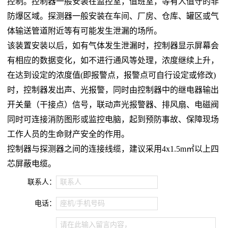
控制。控制器一般安装在监控室，值班室，等有人值守的非
防爆区域。探测器一般安装在车间、厂房、仓库、罐区或气
体输送管道附近等有可能发生泄漏的场所。
该装置安装以后，如有气体发生泄漏时，控制器显示屏幕会
有相应的数据变化，如不进行通风等处理，浓度继续上升，
在达到设定的浓度值(即报警点，报警点可自行设定或修改)
时，控制器发出声、光报警，同时由控制器中的继电器输出
开关量（干接点）信号，联动声光报警器、排风扇、电磁阀
同时可连接消防图形或监控电脑，起到预防事故、保障现场
工作人员的生命财产安全的作用。
控制器与探测器之间的连接线缆，建议采用4x1.5m㎡以上四
芯屏蔽电缆。
联系人：
联系人
电话：
座机/手机号码
请在此输入留言内容，