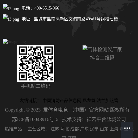
电话：400-6515-966
地址 : 盐城市盐南高新区文港南路49号1号组楼七楼
抖音二维码
手机站二维码
友情链接：
中国消防产品信息网
尼龙管
法兰加热管
Copyright © 2023 爱体育电竞·（中国）官方网站 版权所有
苏ICP备10048916号-6
技术支持：祥云平台盐城公司
热推产品
| 主营区域：
江苏
河北
成都
广东
辽宁
山东
上海
浙江
北