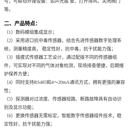
号，可联动外接设备：如声光报 警、打开排风、关闭阀门
等。
二、产品特点：
（1）数码模组集成显示；
（2）采用进口抗中毒传感器，结合先进传感器数字处理系
统，测量精度高， 稳定性好，抗中毒，抗干扰能力强；
（3）插拔式传感器工艺设计，通过配接不同的传感器组
件，可实现对不同的气体对象检测，现场排查便捷，后期维
护保养方便；
（4）同时支持RS485和4～20mA通讯方式，拥有更强的兼容
性；
（5）探测器对过浓度、传感器短路、断路故障具有自动识
别及显示功能；
（6）更换传感器无需标定，智能数字传感器组件技术，稳
定性好，抗干扰能力强；