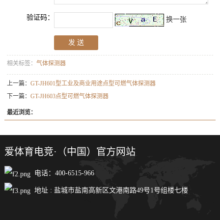
验证码：
换一张
相关标签：
气体探测器
上一篇：
GT-JH601型工业及商业用途点型可燃气体探测器
下一篇：
GT-JH603点型可燃气体探测器
最近浏览：
爱体育电竞·（中国）官方网站
电话：400-6515-966
地址 : 盐城市盐南高新区文港南路49号1号组楼七楼