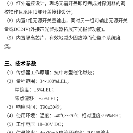
（7）红外遥控设计，现场无需开盖即可完成对探测器的调
校操作且采用顶部开盖接线设计；
（8）内置1组无源开关量输出，同时另一组可输出无源开关
量或DC24V(外接声光警报器拓展声光报警功能)。
（9）内置隔离芯片，有效地减少因故障而使整个系统瘫
痪。
三、技术参数
（1）传感器工作原理：抗中毒型催化燃烧；
（2）量程范围：3～100%LEL；
精确度：±5%LEL；
零点漂移：±2%LEL；
（3）响应时间：T90≤30秒；
（4）使用环境：温度：-40℃～70℃ 相对湿度≤95%RH；
（5）工作电压 18~30V DC；
（6）信号输出：4～20mA电流环输出；RS485输出