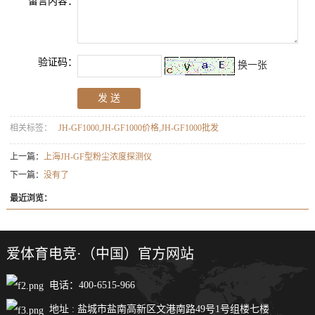
留言内容：
验证码：
换一张
相关标签：
JH-GF1000
,
JH-GF1000价格
,
JH-GF1000批发
上一篇：
上海JH-GF型粉尘浓度探测仪
下一篇：
没有了
最近浏览：
爱体育电竞·（中国）官方网站
电话：400-6515-966
地址 : 盐城市盐南高新区文港南路49号1号组楼七楼