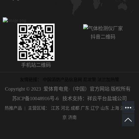
抖音二维码
手机站二维码
友情链接：
中国消防产品信息网
尼龙管
法兰加热管
Copyright © 2023 爱体育电竞·（中国）官方网站 版权所有
苏ICP备10048916号-6
技术支持：祥云平台盐城公司
热推产品
| 主营区域：
江苏
河北
成都
广东
辽宁
山东
上海
浙江
北
京
济南