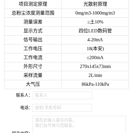
项目测定原理
光散射原理
总粉尘浓度测量范围
0mg/m3-1000mg/m3
测量误差
≤土10%
显示方式
四位LED数码管
信号输出
4-20mA
工作电压
18(本安)
工作电流
≤200mA
外形尺寸
270x145x73mm
采样流量
2L/min
大气压
86kPa-110kPa
联系人：
联系人
电话：
座机/手机号码
请在此输入留言内容，
我们会尽快与您联系。